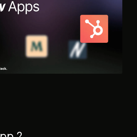
App ?