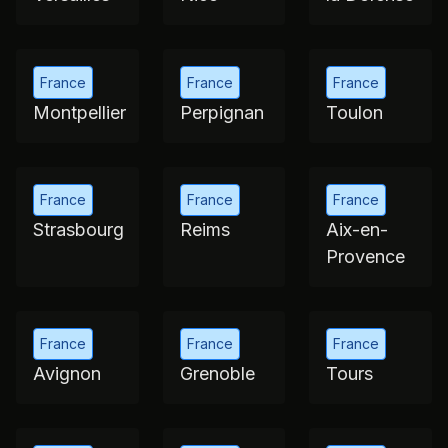
France
France
France
Versailles
Nice
la Défense
France
France
France
Montpellier
Perpignan
Toulon
France
France
France
Strasbourg
Reims
Aix-en-
Provence
France
France
France
Avignon
Grenoble
Tours