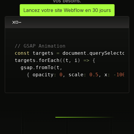
vos besoins.
Lancez votre site Webflow en 30 jours
// GSAP Animation
const
 targets 
=
 document
.
querySelectorA
targets
.
forEach
(
(
t
,
 i
)
=>
{
  gsap
.
fromTo
(
t
,
{
 opacity
:
0
,
 scale
:
0.5
,
 x
:
-
100
}
{
 opacity
:
1
,
 scale
:
1
,
 x
:
0
,
 durat
)
;
}
)
;