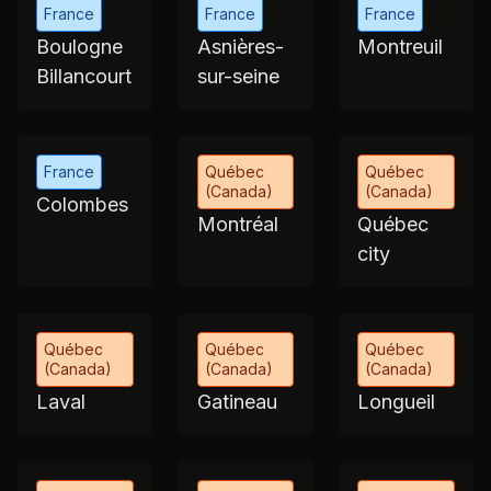
France
France
France
Boulogne
Asnières-
Montreuil
Billancourt
sur-seine
France
Québec
Québec
(Canada)
(Canada)
Colombes
Montréal
Québec
city
Québec
Québec
Québec
(Canada)
(Canada)
(Canada)
Laval
Gatineau
Longueil