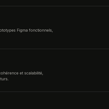
totypes Figma fonctionnels,
hérence et scalabilité,
turs.