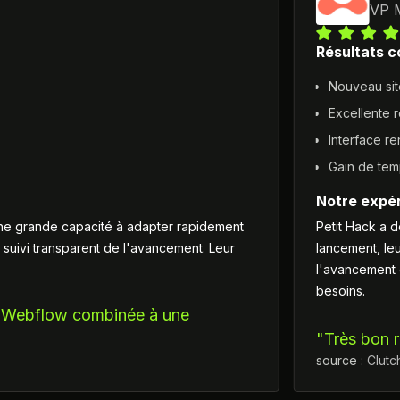
VP M
Résultats c
Nouveau sit
Excellente 
Interface r
Gain de tem
Notre expér
c une grande capacité à adapter rapidement
Petit Hack a 
n suivi transparent de l'avancement. Leur
lancement, leu
l'avancement e
besoins.
ur Webflow combinée à une
"Très bon r
source :
Clutc