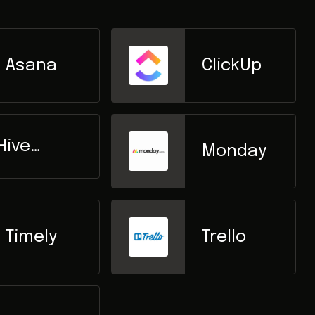
Asana
ClickUp
Hive
Monday
Workplace
Timely
Trello