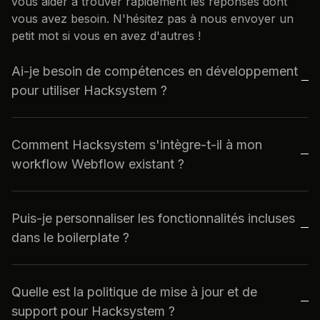
vous aider à trouver rapidement les réponses dont
vous avez besoin. N'hésitez pas à nous envoyer un
petit mot si vous en avez d'autres !
Ai-je besoin de compétences en développement
pour utiliser Hacksystem ?
La documentation est très complète, mais il faut
connaître les outils (Wized, Xano, Webflow) un
Comment Hacksystem s'intègre-t-il à mon
minimum pour pouvoir en tirer profit.
workflow Webflow existant ?
Avec Hacksystem, vous récupérez une base de travail
Wized, Xano et Webflow. Nous avons fait en sorte que
Puis-je personnaliser les fonctionnalités incluses
la majorité du travail / contenu pour le setup se fasse
dans le boilerplate ?
du côté de Xano (traduction, messages d'erreurs,
architecture de l'app). Ceci dit, il faudra bien souvent
Absolument. Nous expliquons dans la documentation
repartir de zéro pour utiliser le boilerplate.
comment fonctionnent nos API/DB, etc., donc vous
Quelle est la politique de mise à jour et de
pouvez reprendre la main dessus assez simplement.
support pour Hacksystem ?