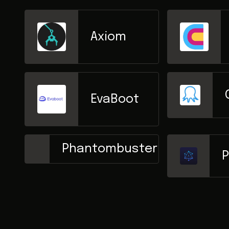
Axiom
EvaBoot
Phantombuster
P