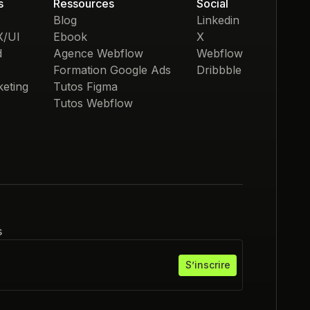
s
Ressources
Social
Blog
Linkedin
X/UI
Ebook
X
d
Agence Webflow
Webflow
Formation Google Ads
Dribbble
eting
Tutos Figma
Tutos Webflow
s