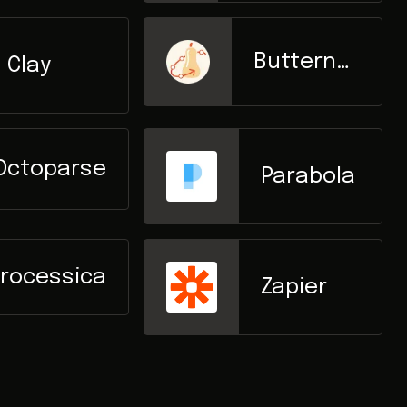
Butternut
Clay
Tech
Octoparse
Parabola
rocessica
Zapier