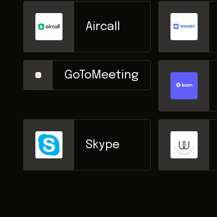
Aircall
GoToMeeting
Skype