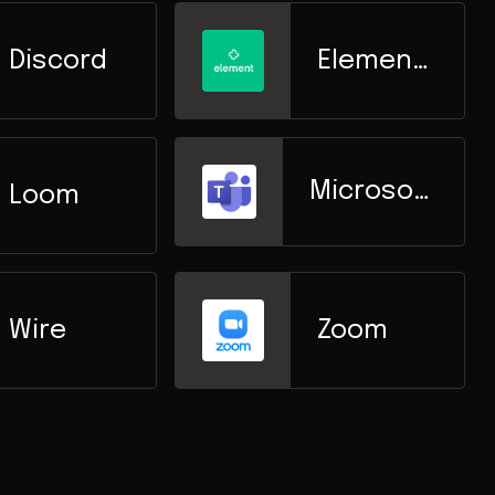
Discord
Element
io
Microsoft
Loom
Teams
Wire
Zoom