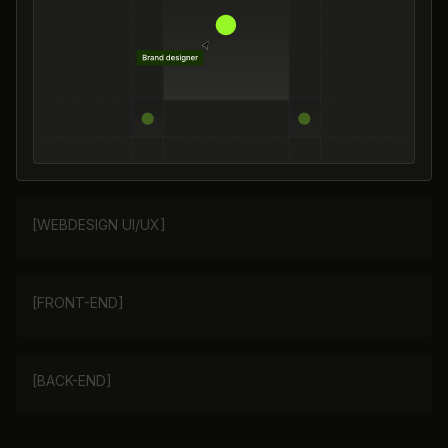
[WEBDESIGN UI/UX]
[FRONT-END]
[BACK-END]