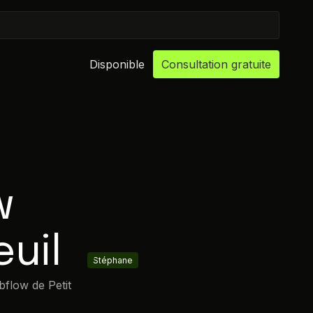
Disponible
Consultation gratuite
w
uil
Stéphane
David
bflow de Petit