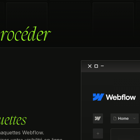
rocéder
ettes
 maquettes Webflow.
r votre visibilité en ligne.