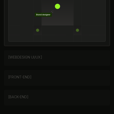
[WEBDESIGN UI/UX]
[FRONT-END]
[BACK-END]