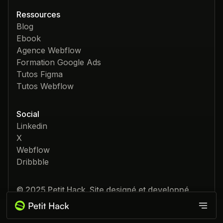
Ressources
Blog
Ebook
Agence Webflow
Formation Google Ads
Tutos Figma
Tutos Webflow
Social
Linkedin
X
Webflow
Dribbble
© 2025 Petit Hack. Site designé et developpé
avec Webflow, Wized & 💚
Produits