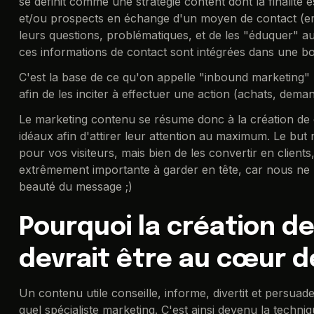
se définit comme une stratégie content dont la finalité 
et/ou prospects en échange d'un moyen de contact (ema
leurs questions, problématiques, et de les "éduquer" a
ces informations de contact sont intégrées dans une b
C'est la base de ce qu'on appelle "inbound marketing" - q
afin de les inciter à effectuer une action (achats, deman
Le marketing contenu se résume donc à la création de 
idéaux afin d'attirer leur attention au maximum. Le bu
pour vos visiteurs, mais bien de les convertir en client
extrêmement importante à garder en tête, car nous ne
beauté du message ;)
Pourquoi la création d
devrait être au cœur d
Un contenu utile conseille, informe, divertit et persu
quel spécialiste marketing. C'est ainsi devenu la techn