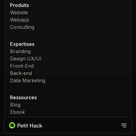
Produits
Website
Webapp
Consulting
Expertises
Branding
Design UX/UI
Front-End
Back-end
Data Marketing
Ressources
Blog
Ebook
Agence Webflow
Produits
Formation Google Ads
Tutos Figma