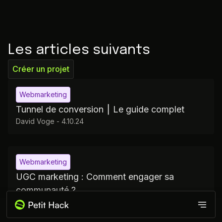
Les articles suivants
Créer un projet
Webmarketing
Tunnel de conversion ⎮ Le guide complet
David Voge
-
4.10.24
Webmarketing
UGC marketing : Comment engager sa
communauté ?
David Voge
-
4.10.24
Produits