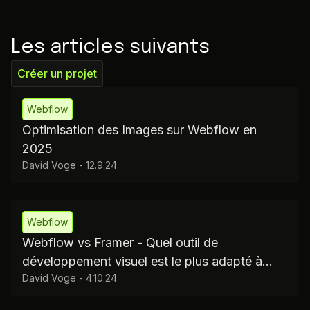
Les articles suivants
Créer un projet
Webflow
Optimisation des Images sur Webflow en
2025
David Voge
-
12.9.24
Webflow
Webflow vs Framer - Quel outil de
développement visuel est le plus adapté à
David Voge
-
4.10.24
votre site web ?